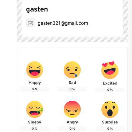
gasten
gasten321@gmail.com
Happy
Sad
Excited
0
%
0
%
0
%
Sleepy
Angry
Surprise
0
%
0
%
0
%