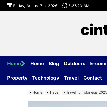
Skip
Friday, August 7th, 2026
5:37:21 AM
to
the
content
cin
Home
Home
Blog
Outdoors
E-com
Property
Technology
Travel
Contact
Home
Travel
Traveling Indonesia 2025: