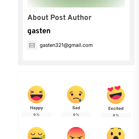
About Post Author
gasten
gasten321@gmail.com
Happy
Sad
Excited
0
%
0
%
0
%