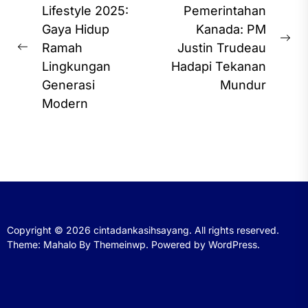
navigation
Lifestyle 2025:
Pemerintahan
Gaya Hidup
Kanada: PM
Ne
Ramah
Justin Trudeau
Previous
pos
Lingkungan
Hadapi Tekanan
post:
Generasi
Mundur
Modern
Copyright © 2026
cintadankasihsayang.
All rights reserved.
Theme: Mahalo By
Themeinwp.
Powered by
WordPress.