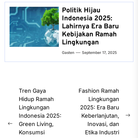
Politik Hijau
Indonesia 2025:
Lahirnya Era Baru
Kebijakan Ramah
Lingkungan
Gasten
September 17, 2025
Post
Tren Gaya
Fashion Ramah
navigation
Hidup Ramah
Lingkungan
Lingkungan
2025: Era Baru
Indonesia 2025:
Keberlanjutan,
Ne
Green Living,
Inovasi, dan
Previous
pos
Konsumsi
Etika Industri
post: