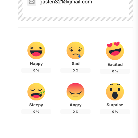
gasten321@gmail.com
Happy
Sad
Excited
0
%
0
%
0
%
Sleepy
Angry
Surprise
0
%
0
%
0
%