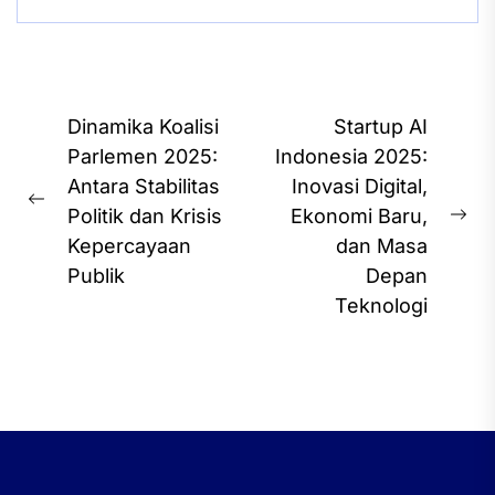
Post
Dinamika Koalisi
Startup AI
navigation
Parlemen 2025:
Indonesia 2025:
Antara Stabilitas
Inovasi Digital,
Previous
Politik dan Krisis
Ekonomi Baru,
Ne
post:
Kepercayaan
dan Masa
pos
Publik
Depan
Teknologi