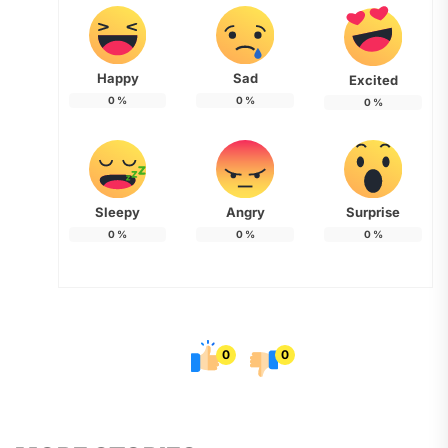
Happy
Sad
Excited
0
%
0
%
0
%
Sleepy
Angry
Surprise
0
%
0
%
0
%
0
0